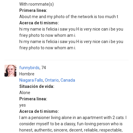
With roommate(s)
Primera linea:
About me and my photo of the network is too much t
Acerca de ti mismo:
hi my name is felicia i saw you H is very nice can i be you
friey photo to now whom am i.
hi my name is felicia i saw you H is very nice can i be you
friey photo to now whom am i.
funnybirds
74
Hombre
Niagara Falls
,
Ontario
,
Canada
Situación de vida:
Alone
Primera linea:
yes
Acerca de ti mismo:
I am a pensioner living alone in an apartment with 2 cats. I
consider myself to be a classy, fun-loving person who is
honest, authentic, sincere, decent, reliable, respectable,