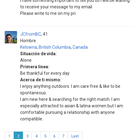
I have something important to tell you so I will be waiting
to receive your message to my email
Please write to me on my pri
JCfromBC
41
Hombre
Kelowna
,
British Columbia
,
Canada
Situación de vida:
Alone
Primera linea:
Be thankful for every day
Acerca de ti mismo:
I enjoy anything outdoors. I am care free & like to be
spontaneous.
I am new here & searching for the right match. I am
especially attracted to asian & latina women but I am
comfortable pursuing a relationship with anyone
compatible.
1
2
3
4
5
6
7
Last