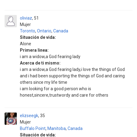
oliviaz
51
Mujer
Toronto
,
Ontario
,
Canada
Situación de vida:
Alone
Primera linea:
i am a widow,a God fearing lady
Acerca de ti mismo:
i am a widow,a God fearing lady,i love the things of God
and i had been supporting the things of God and caring
others since my life time
i am looking for a good person who is
honest,sincere,trustwordy and care for others
elizseegk
35
Mujer
Buffalo Point
,
Manitoba
,
Canada
Situación de vida: