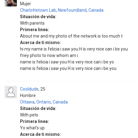
Mujer
Charlottetown Lab
,
Newfoundland
,
Canada
Situación de vida:
With parents
Primera linea:
About me and my photo of the network is too much t
Acerca de ti mismo:
hi my name is felicia i saw you H is very nice can i be you
friey photo to now whom am i.
name is felicia i saw you H is very nice can i be yo
name is felicia i saw you H is very nice can i be you
Cooldude
25
Hombre
Ottawa
,
Ontario
,
Canada
Situación de vida:
With pets
Primera linea:
Yo what's up
Acerca de ti mismo: