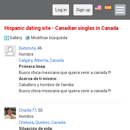
Log in
Sign up
Hispanic dating site - Canadian singles in Canada
Gallery
Modificar búsqueda
Batistuta
46
Hombre
Calgary
,
Alberta
,
Canada
Primera linea:
Busco chica mexicana que quiera venir a canada !!!
Acerca de ti mismo:
Caballero y hombre de familia
Busco chica mexicana que quiera venir a canada !!!
Charlie77
50
Hombre
Chelsea
,
Quebec
,
Canada
Situación de vida: