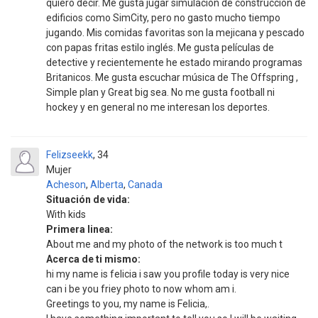
quiero decir. Me gusta jugar simulación de construcción de
edificios como SimCity, pero no gasto mucho tiempo
jugando. Mis comidas favoritas son la mejicana y pescado
con papas fritas estilo inglés. Me gusta películas de
detective y recientemente he estado mirando programas
Britanicos. Me gusta escuchar música de The Offspring ,
Simple plan y Great big sea. No me gusta football ni
hockey y en general no me interesan los deportes.
Felizseekk
34
Mujer
Acheson
,
Alberta
,
Canada
Situación de vida:
With kids
Primera linea:
About me and my photo of the network is too much t
Acerca de ti mismo:
hi my name is felicia i saw you profile today is very nice
can i be you friey photo to now whom am i.
Greetings to you, my name is Felicia,.