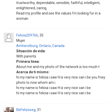
trustworthy, dependable, sensible, faithful, intelligent,
enlightened, caring,
Read my profile and see the values I'm looking for in a
woman.
Felicia209766
35
Mujer
Amherstburg
,
Ontario
,
Canada
Situación de vida:
With parents
Primera linea:
About me and my photo of the network is too much t
Acerca de ti mismo:
hi my name is felicia i saw H is very nice can i be you friey
photo to now whom am i.
hi my name is felicia i saw H is very nice can i be
hi my name is felicia i saw H is very nice can i be
BbFelizseeg
31