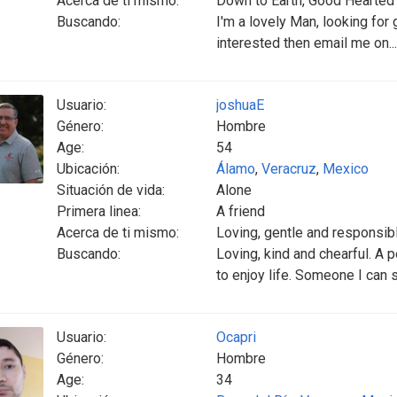
Acerca de ti mismo:
Down to Earth, Good Hearted
Buscando:
I'm a lovely Man, looking for
interested then email me on
Usuario:
joshuaE
Género:
Hombre
Age:
54
Ubicación:
Álamo
,
Veracruz
,
Mexico
Situación de vida:
Alone
Primera linea:
A friend
Acerca de ti mismo:
Loving, gentle and responsib
Buscando:
Loving, kind and chearful. A 
to enjoy life. Someone I can 
Usuario:
Ocapri
Género:
Hombre
Age:
34