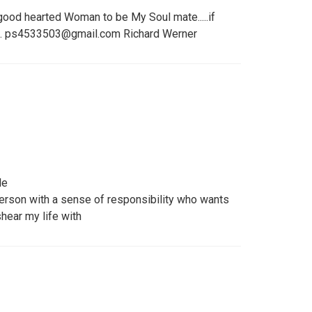
 good hearted Woman to be My Soul mate.....if
.... ps4533503@gmail.com Richard Werner
le
person with a sense of responsibility who wants
shear my life with