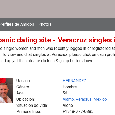
Perfiles de Amigos
Photos
anic dating site - Veracruz singles
e single women and men who recently logged in or registered at t
 To view and chat singles at Veracruz, please click on each pro
ned up yet then please click on Sign up button above.
Usuario:
HERNANDEZ
Género:
Hombre
Age:
56
Ubicación:
Álamo
,
Veracruz
,
Mexico
Situación de vida:
Alone
Primera linea:
+1918-777-0885