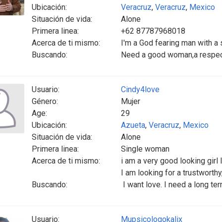
Ubicación:
Veracruz
,
Veracruz
,
Mexico
Situación de vida:
Alone
Primera linea:
+62 87787968018
Acerca de ti mismo:
I'm a God fearing man with a
Buscando:
Need a good woman,a respec
Usuario:
Cindy4love
Género:
Mujer
Age:
29
Ubicación:
Azueta
,
Veracruz
,
Mexico
Situación de vida:
Alone
Primera linea:
Single woman
Acerca de ti mismo:
i am a very good looking girl
I am looking for a trustwort
Buscando:
I want love. I need a long te
Usuario:
Mupsicologokalix