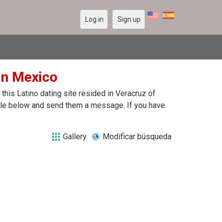
Log in
Sign up
 in Mexico
his Latino dating site resided in Veracruz of
file below and send them a message. If you have
Gallery
Modificar búsqueda