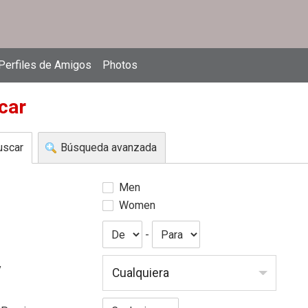
Perfiles de Amigos
Photos
car
uscar
Búsqueda avanzada
Men
Women
-
y
Cualquiera