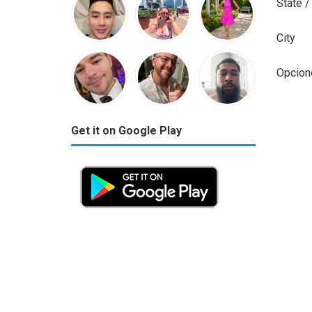
State /
City
Opcion
Get it on Google Play