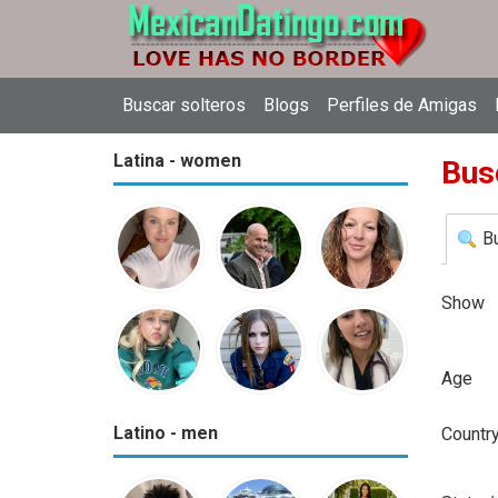
Buscar solteros
Blogs
Perfiles de Amigas
Latina - women
Bus
B
Show
Age
Latino - men
Countr