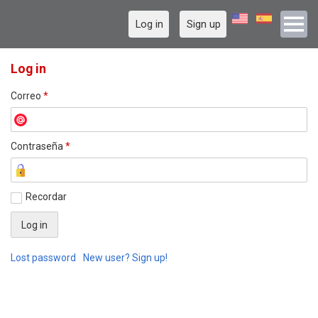
Log in
Sign up
Log in
Correo
*
Contraseña
*
Recordar
Lost password
New user? Sign up!