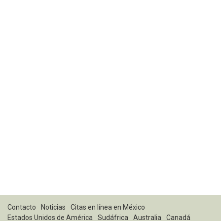
Contacto
Noticias
Citas en línea en México
Estados Unidos de América
Sudáfrica
Australia
Canadá