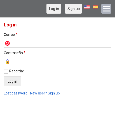
Log in
Sign up
Log in
Correo
*
Contraseña
*
Recordar
Lost password
New user? Sign up!