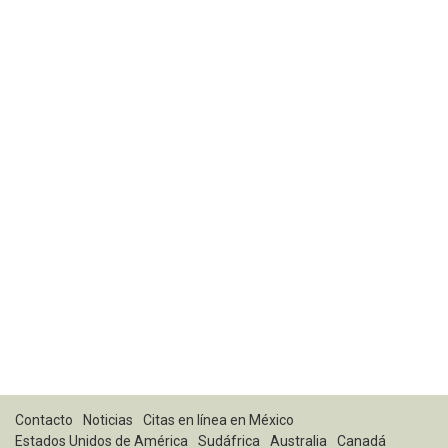
Contacto
Noticias
Citas en línea en México
Estados Unidos de América
Sudáfrica
Australia
Canadá