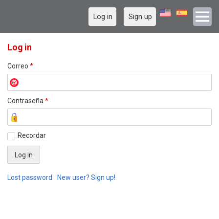
Log in
Sign up
Log in
Correo
*
Contraseña
*
Recordar
Lost password
New user? Sign up!