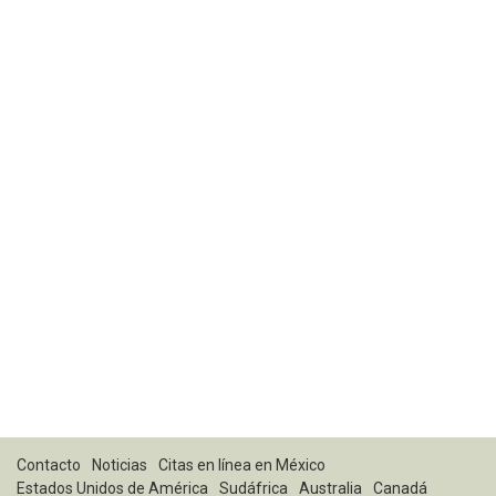
Contacto
Noticias
Citas en línea en México
Estados Unidos de América
Sudáfrica
Australia
Canadá