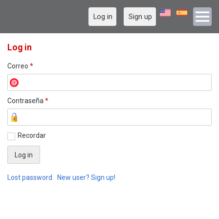
Log in
Sign up
Log in
Correo
*
Contraseña
*
Recordar
Lost password
New user? Sign up!