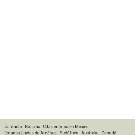
Contacto
Noticias
Citas en línea en México
Estados Unidos de América
Sudáfrica
Australia
Canadá