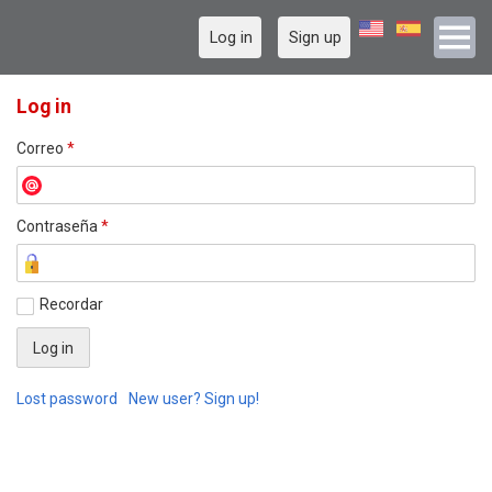
Log in
Sign up
Log in
Correo
*
Contraseña
*
Recordar
Lost password
New user? Sign up!