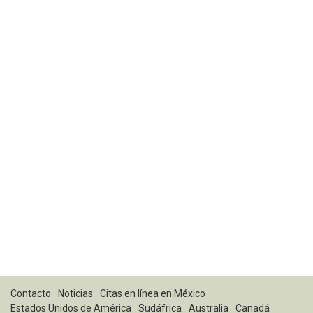
Contacto
Noticias
Citas en línea en México
Estados Unidos de América
Sudáfrica
Australia
Canadá