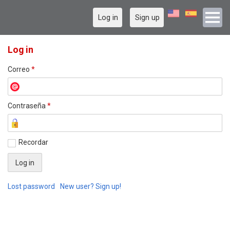
Log in
Sign up
Log in
Correo
*
Contraseña
*
Recordar
Lost password
New user? Sign up!