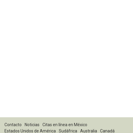
Contacto
Noticias
Citas en línea en México
Estados Unidos de América
Sudáfrica
Australia
Canadá