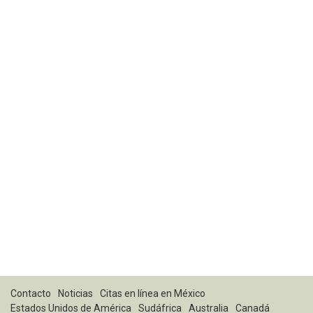
Contacto
Noticias
Citas en línea en México
Estados Unidos de América
Sudáfrica
Australia
Canadá