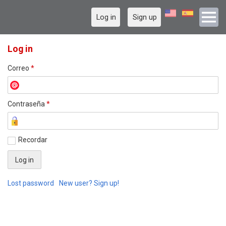
Log in
Sign up
Log in
Correo
*
Contraseña
*
Recordar
Lost password
New user? Sign up!