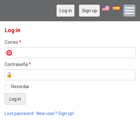
Log in
Sign up
Log in
Correo
*
Contraseña
*
Recordar
Lost password
New user? Sign up!