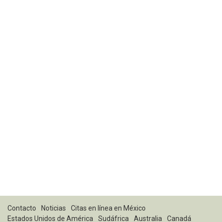
Contacto
Noticias
Citas en línea en México
Estados Unidos de América
Sudáfrica
Australia
Canadá