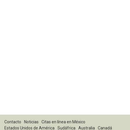
Contacto
Noticias
Citas en línea en México
Estados Unidos de América
Sudáfrica
Australia
Canadá