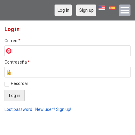
Log in
Sign up
Log in
Correo
*
Contraseña
*
Recordar
Lost password
New user? Sign up!