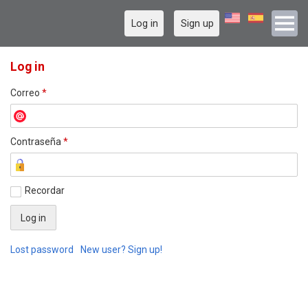
Log in
Sign up
Log in
Correo
*
Contraseña
*
Recordar
Lost password
New user? Sign up!