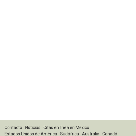
Contacto
Noticias
Citas en línea en México
Estados Unidos de América
Sudáfrica
Australia
Canadá