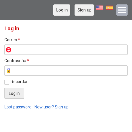
Log in
Sign up
Log in
Correo
*
Contraseña
*
Recordar
Lost password
New user? Sign up!