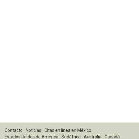
Contacto
Noticias
Citas en línea en México
Estados Unidos de América
Sudáfrica
Australia
Canadá