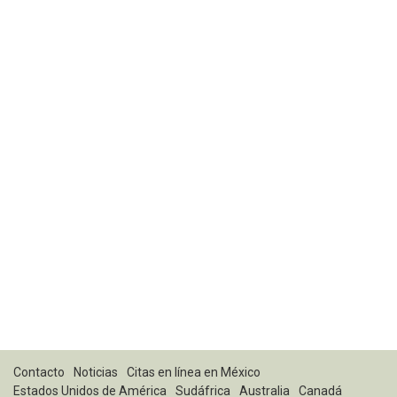
Contacto
Noticias
Citas en línea en México
Estados Unidos de América
Sudáfrica
Australia
Canadá