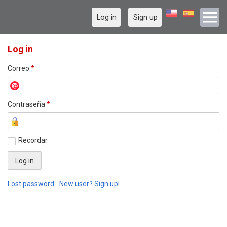
Log in
Sign up
Log in
Correo
*
Contraseña
*
Recordar
Lost password
New user? Sign up!