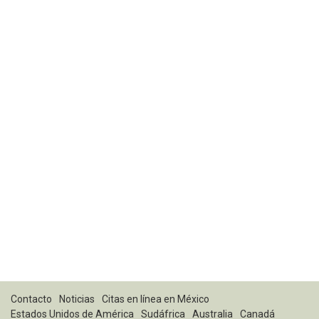
Contacto
Noticias
Citas en línea en México
Estados Unidos de América
Sudáfrica
Australia
Canadá