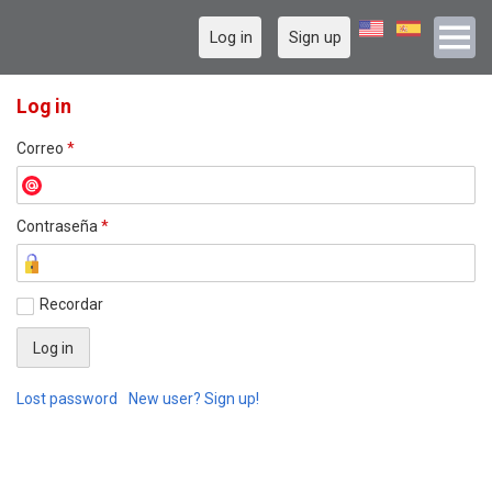
Log in
Sign up
Log in
Correo
*
Contraseña
*
Recordar
Lost password
New user? Sign up!